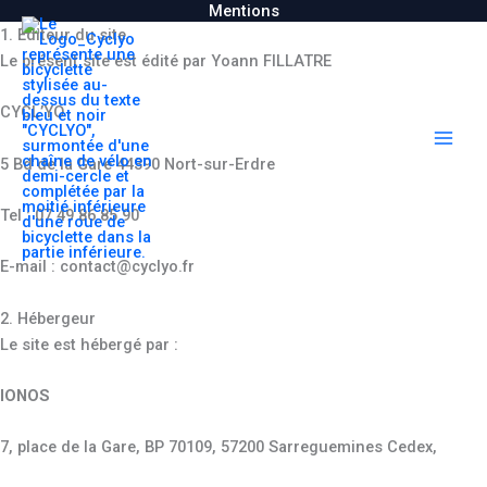
Mentions
Aller
1. Éditeur du site
au
Le présent site est édité par Yoann FILLATRE
contenu
CYCL’YO
5 Bd de la Gare 44390 Nort-sur-Erdre
Tel : 07 49 86 85 90
E-mail : contact@cyclyo.fr
2. Hébergeur
Le site est hébergé par :
IONOS
7, place de la Gare, BP 70109, 57200 Sarreguemines Cedex,